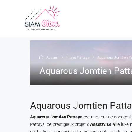
Accueil
Projet Pattaya
Aquarous Jomtien P
Aquarous Jomtien Patt
Aquarous Jomtien Patta
Aquarous Jomtien Pattaya
est une tour de condomini
Pattaya, ce prestigieux projet d’
AssetWise
allie luxe
sophistiqué, enrichi par des équipements de classe 