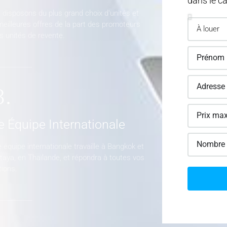
dans le ca
disposons du plus grand choix d'unités et
eilleures offres de la part des promoteurs
s unités de revente.
3.
 Équipe Internationale
 équipe internationale travaille à Bangkok et
taya, en Thaïlande, et répondra à toutes vos
ions.