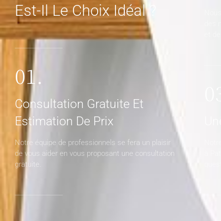
Est-Il Le Choix Idéal ?
Nous 
des m
et de
01.
0
Consultation Gratuite Et
Estimation De Prix
Une
Notre équipe de professionnels se fera un plaisir
Notre
de vous aider en vous proposant une consultation
à Pat
gratuite.
quest