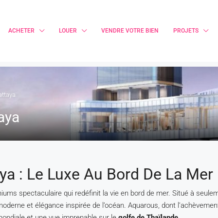
ACHETER
LOUER
VENDRE VOTRE BIEN
PROJETS
attaya
aya
ya : Le Luxe Au Bord De La Mer
ums spectaculaire qui redéfinit la vie en bord de mer. Situé à seul
 moderne et élégance inspirée de l’océan. Aquarous, dont l’achèvemen
mondiale et une vue imprenable sur le
golfe de Thaïlande
.