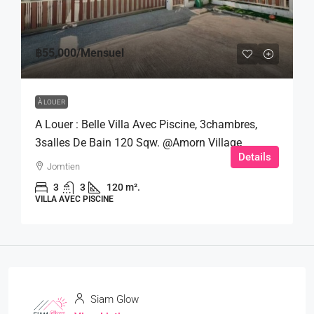
฿55,000
/Mensuel
À LOUER
A Louer : Belle Villa Avec Piscine, 3chambres,
3salles De Bain 120 Sqw. @Amorn Village
Details
Jomtien
3
3
120 m².
VILLA AVEC PISCINE
Siam Glow