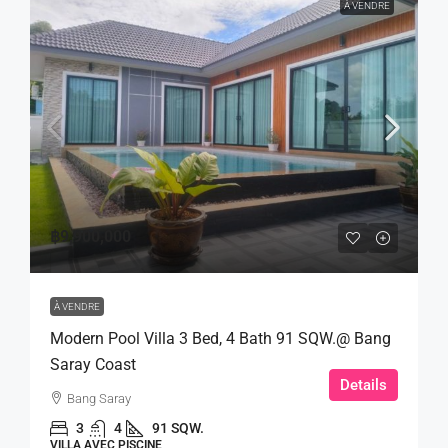
À VENDRE
฿9,900,000
À VENDRE
Modern Pool Villa 3 Bed, 4 Bath 91 SQW.@ Bang
Saray Coast
Details
Bang Saray
3
4
91 SQW.
VILLA AVEC PISCINE