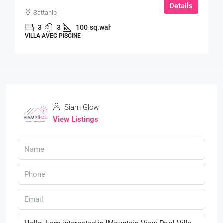
Details
Sattahip
3
3
100
sq.wah
VILLA AVEC PISCINE
Siam Glow
View Listings