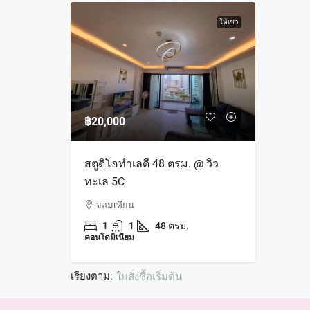
ให้เช่า
฿20,000
สตูดิโอทำเลดี 48 ตรม. @ วิว
ทะเล 5C
จอมเทียน
1
1
48 ตรม.
คอนโดมิเนียม
เรียงตาม:
ใบสั่งซื้อเริ่มต้น