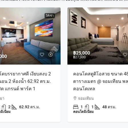
ให้เช่า
฿25,000
000
฿27,000
ดบรรยากาศดี เงียบสงบ 2
คอนโดสตูดิโอสวย ขนาด 4
นอน 2 ห้องน้ำ 62.92 ตร.ม.
ตารางเมตร @ จอมเทียน พล
สิต แกรนด์ พาร์ค 1
คอนโดเทล
ทยา
จอมเทียน
2
62.92 ตร.ม.
1
1
48 ตรม.
มิเนียม
คอนโดมิเนียม