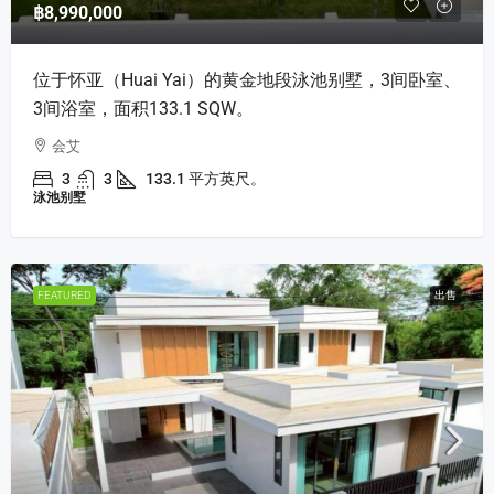
฿8,990,000
位于怀亚（Huai Yai）的黄金地段泳池别墅，3间卧室、
3间浴室，面积133.1 SQW。
会艾
3
3
133.1 平方英尺。
泳池别墅
FEATURED
出售