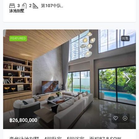
3
2
第107中队。
泳池别墅
FEATURED
出售
฿26,800,000