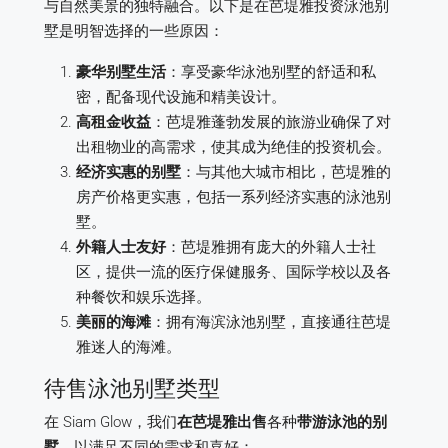
与自然美景的独特融合。以下是在芭堤雅投资泳池别
墅是明智选择的一些原因：
豪华别墅生活
：享受豪华泳池别墅的舒适和私
密，配备现代设施和精美设计。
高租金收益
：芭堤雅蓬勃发展的旅游业确保了对
出租物业的高需求，使其成为绝佳的投资机会。
经济实惠的别墅
：与其他大城市相比，芭堤雅的
房产价格更实惠，包括一系列经济实惠的泳池别
墅。
外籍人士友好
：芭堤雅拥有庞大的外籍人士社
区，提供一流的医疗保健服务、国际学校以及各
种餐饮和娱乐选择。
美丽的海滩
：拥有海滨泳池别墅，直接通往芭堤
雅迷人的海滩。
待售泳池别墅类型
在 Siam Glow，我们
在芭堤雅出售
各种
带游泳池的别
墅
，以满足不同的需求和喜好：