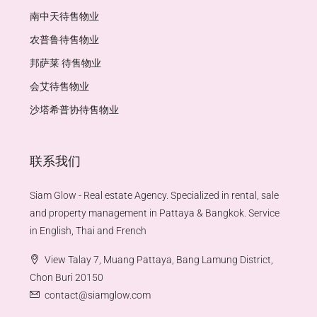
南中天待售物业
农普鲁待售物业
邦萨莱 待售物业
会艾待售物业
沙塔希普协待售物业
联系我们
Siam Glow - Real estate Agency. Specialized in rental, sale
and property management in Pattaya & Bangkok. Service
in English, Thai and French
View Talay 7, Muang Pattaya, Bang Lamung District,
Chon Buri 20150
contact@siamglow.com