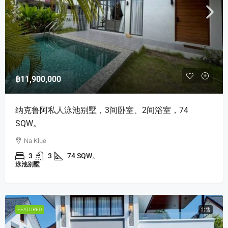
฿11,900,000
纳克鲁阿私人泳池别墅，3间卧室、2间浴室，74
SQW。
Na Klue
3
3
74 SQW。
泳池别墅
FEATURED
出售