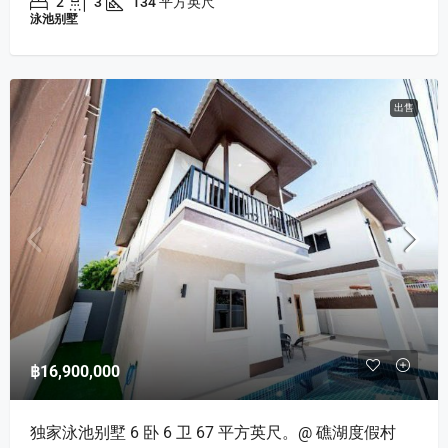
2
3
134 平方英尺
泳池别墅
出售
฿16,900,000
独家泳池别墅 6 卧 6 卫 67 平方英尺。@ 礁湖度假村