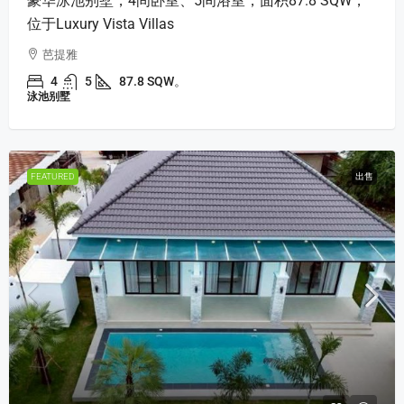
豪华泳池别墅，4间卧室、5间浴室，面积87.8 SQW，
位于Luxury Vista Villas
芭提雅
4
5
87.8 SQW。
泳池别墅
FEATURED
出售