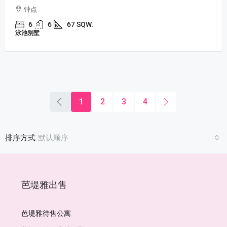
钟点
6
6
67 SQW.
泳池别墅
1
2
3
4
排序方式
默认顺序
芭堤雅出售
芭堤雅待售公寓