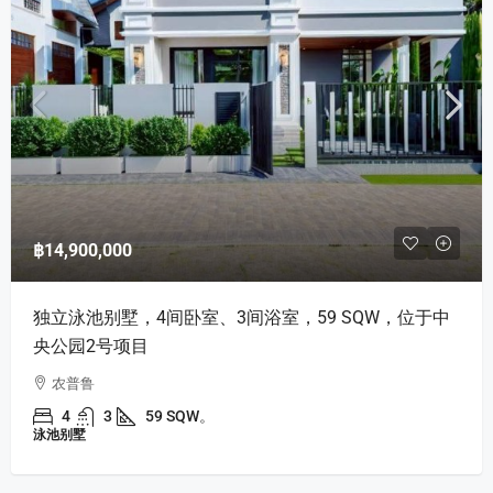
฿14,900,000
独立泳池别墅，4间卧室、3间浴室，59 SQW，位于中
央公园2号项目
农普鲁
4
3
59 SQW。
泳池别墅