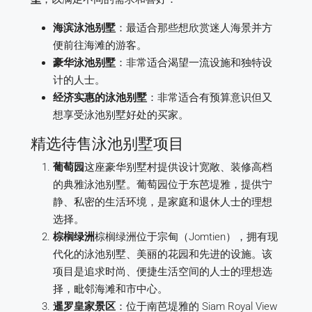
海滨泳池别墅
：最适合那些想欣赏迷人海景并方
便前往海滩的游客。
豪华泳池别墅
：非常适合渴望一流设施和独特设
计的人士。
经济实惠的泳池别墅
：非常适合有预算意识但又
想享受泳池别墅好处的买家。
精选待售泳池别墅项目
葡萄园
这座豪华别墅村提供设计宽敞、装修高档
的典雅泳池别墅。葡萄园位于东芭堤雅，提供宁
静、私密的生活环境，是家庭和退休人士的理想
选择。
棕榈绿洲
棕榈绿洲位于宗甸（Jomtien），拥有现
代化的泳池别墅、美丽的花园和先进的设施。该
项目是追求时尚、便捷生活空间的人士的理想选
择，毗邻海滩和市中心。
暹罗皇家景区
：位于南芭堤雅的 Siam Royal View