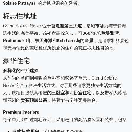
Solaire Pattaya
）的远见卓识的创造者。
标志性地址
Grand Solaire Noble 位于
芭堤雅第三大道
，是城市活力与宁静海
滨生活的完美平衡。该楼盘高耸入云，可
360°
饱览
芭堤雅湾
、
Pratumnak 山
、
宗天海滩
和
Koh Larn 岛
的
全景
，是追求壮丽景色
和无与伦比的芭堤雅优质设施的住户的真正标志性目的地。
豪华住宅
多样化的生活选择
从时尚的单间到精致的单卧室和双卧室单元，Grand Solaire
Noble 迎合了各种生活方式。对于那些追求更独特生活方式的
人，该项目提供高楼层
的三卧室和四卧室住宅
，以及带私人泳池
和花园的
贵宾顶层公寓
，将奢华与宁静完美融合。
Premium Interiors
每个单元都经过精心设计，采用进口的高品质装置和装饰，包括
欧式标准厨房
，采用光滑的黑色饰面。