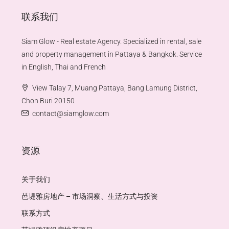
联系我们
Siam Glow - Real estate Agency. Specialized in rental, sale
and property management in Pattaya & Bangkok. Service
in English, Thai and French
View Talay 7, Muang Pattaya, Bang Lamung District,
Chon Buri 20150
contact@siamglow.com
资源
关于我们
芭堤雅房地产 – 市场洞察、生活方式与投资
联系方式