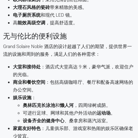
大理石风格的瓷砖
带来精致的美感。
电子厕所系统
和现代 LED 镜。
高
能效高级空调
，提高舒适度。
无与伦比的便利设施
Grand Solaire Noble 酒店的设计超越了人们的期望，提供世界一
流的设施和周到的服务，满足人们的各种需求：
大堂和接待处
：酒店式大堂高达 9 米，豪华气派，欢迎住户
的光临。
商业和餐饮空间
：包括高级咖啡厅、餐厅和配备高速网络的
办公空间。
娱乐设施
：
奥林匹克长泳池
和
懒人河
，四周绿树成荫。
可进行足球、网球和其他户外活动的
运动场
。
设备齐全的健身中心
、桑拿房和蒸汽浴室。
家庭友好特色
：儿童俱乐部、游戏室和热闹的娱乐区确保老
少皆宜。