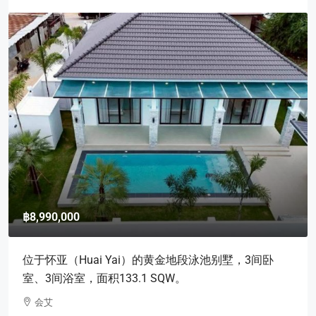
฿8,990,000
位于怀亚（Huai Yai）的黄金地段泳池别墅，3间卧
室、3间浴室，面积133.1 SQW。
会艾