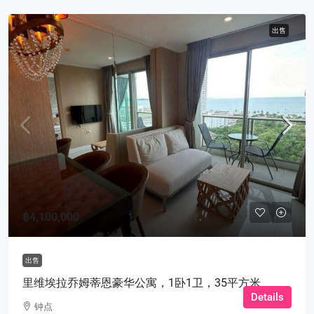
出售
฿4,100,000
出售
里维埃拉乔姆蒂恩豪华公寓，1卧1卫，35平方米
Details
钟点