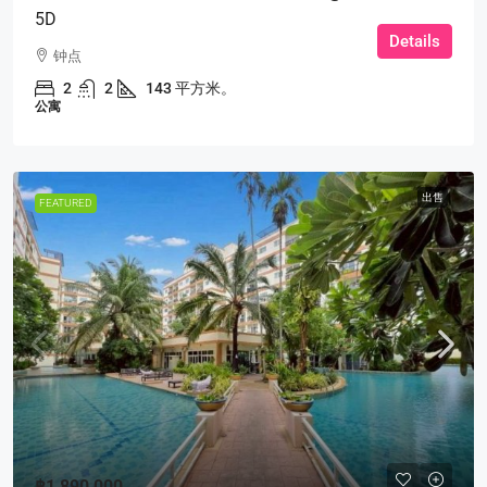
5D
Details
钟点
2
2
143 平方米。
公寓
出售
FEATURED
฿1,890,000