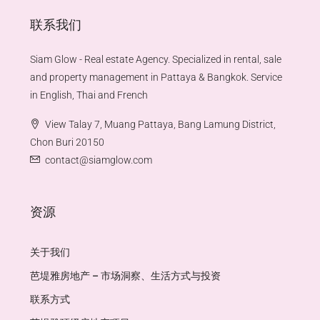
联系我们
Siam Glow - Real estate Agency. Specialized in rental, sale
and property management in Pattaya & Bangkok. Service
in English, Thai and French
View Talay 7, Muang Pattaya, Bang Lamung District,
Chon Buri 20150
contact@siamglow.com
资源
关于我们
芭堤雅房地产 – 市场洞察、生活方式与投资
联系方式