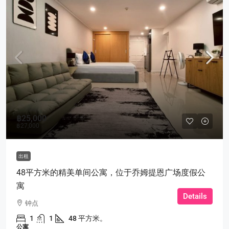
฿25,000
฿27,000
出租
48平方米的精美单间公寓，位于乔姆提恩广场度假公
寓
Details
钟点
1
1
48 平方米。
公寓