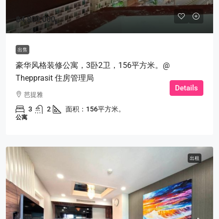
฿4,800,000
出售
豪华风格装修公寓，3卧2卫，156平方米。@
Thepprasit 住房管理局
Details
芭提雅
3
2
面积：156平方米。
公寓
出租