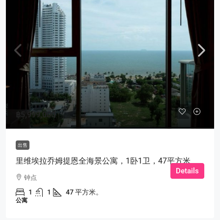
฿5,999,000
出售
里维埃拉乔姆提恩全海景公寓，1卧1卫，47平方米
Details
钟点
1
1
47 平方米。
公寓