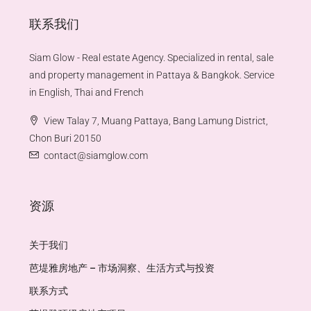
联系我们
Siam Glow - Real estate Agency. Specialized in rental, sale
and property management in Pattaya & Bangkok. Service
in English, Thai and French
View Talay 7, Muang Pattaya, Bang Lamung District,
Chon Buri 20150
contact@siamglow.com
资源
关于我们
芭堤雅房地产 – 市场洞察、生活方式与投资
联系方式