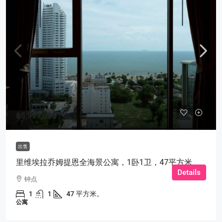
฿5,999,000
出售
里维埃拉乔姆提恩全海景公寓，1卧1卫，47平方米
Details
钟点
1
1
47 平方米。
公寓