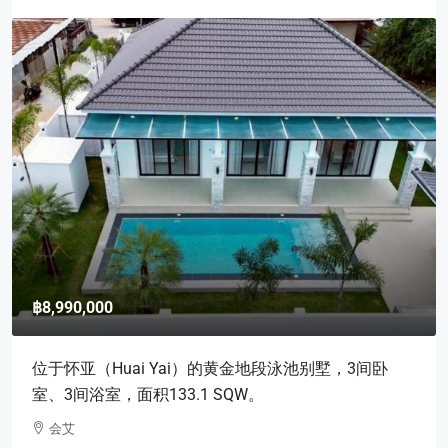
฿8,990,000
位于怀亚（Huai Yai）的黄金地段泳池别墅，3间卧
室、3间浴室，面积133.1 SQW。
会艾