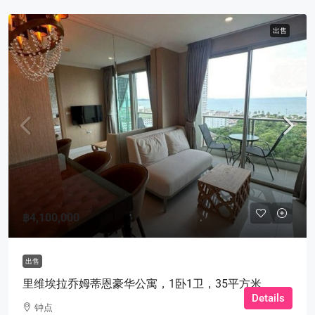
出售
฿4,100,000
出售
里维埃拉乔姆蒂恩豪华公寓，1卧1卫，35平方米
Details
钟点