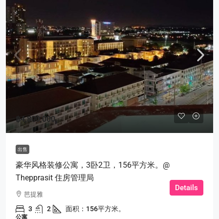
฿4,800,000
出售
豪华风格装修公寓，3卧2卫，156平方米。@
Thepprasit 住房管理局
Details
芭提雅
3
2
面积：156平方米。
公寓