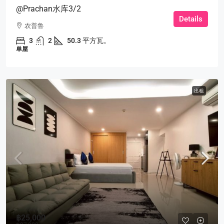
@Prachan水库3/2
Details
农普鲁
3
2
50.3 平方瓦。
单屋
出租
฿25,000