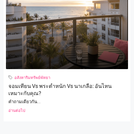
อสังหาริมทรัพย์พัทยา
จอมเทียน Vs พระตำหนัก Vs นาเกลือ: อันไหน
เหมาะกับคุณ?
คำถามเดียวกัน...
อ่านต่อไป