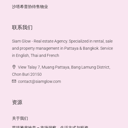
沙塔希普协待售物业
联系我们
Siam Glow - Real estate Agency. Specialized in rental, sale
and property management in Pattaya & Bangkok. Service
in English, Thai and French
View Talay 7, Muang Pattaya, Bang Lamung District,
Chon Buri 20150
contact@siamglow.com
资源
关于我们
芭堤雅房地产 – 市场洞察、生活方式与投资