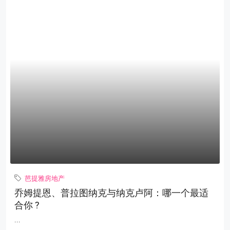
芭提雅房地产
乔姆提恩、普拉图纳克与纳克卢阿：哪一个最适
合你 ?
...