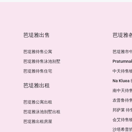
芭堤雅出售
芭堤雅
芭堤雅待售公寓
芭堤雅市
芭堤雅待售泳池别墅
Pratumn
芭堤雅待售住宅
中天待售
Na Klue
芭堤雅出租
南中天待
农普鲁待
芭堤雅公寓出租
邦萨莱 待
芭堤雅泳池别墅出租
会艾待售
芭堤雅出租房屋
沙塔希普