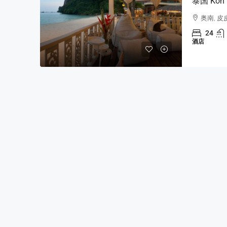
泰国 Koh
奥南, 皮
24
酒店
฿11,900,000
纳克鲁阿私人泳池别墅，
室，74 SQW。
Na Klue
3
3
74 SQW。
泳池别墅