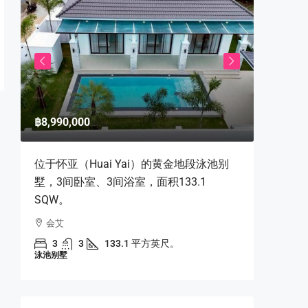
฿8,990,000
฿9,500,
积
位于怀亚（Huai Yai）的黄金地段泳池别
海滨转角
墅，3间卧室、3间浴室，面积133.1
View Ta
SQW。
钟点
会艾
2
公寓
3
3
133.1 平方英尺。
泳池别墅