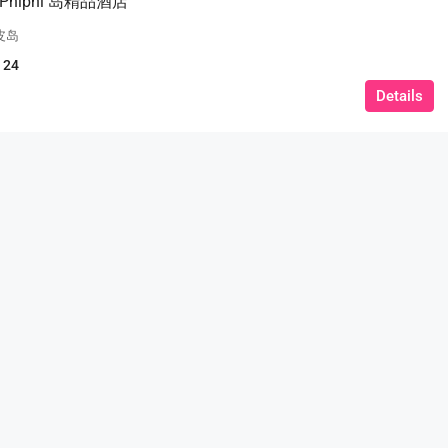
 Phiphi 岛精品酒店
皮岛
24
Details
฿26,800,000
3间卧室、2间浴
豪华泳池别墅，4间卧室、5间浴室，面
87.8 SQW，位于Luxury Vista Villas
芭提雅
4
5
87.8 SQW。
泳池别墅