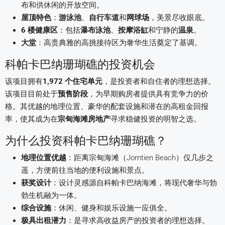
布和供休闲的开放空间。
屋顶特色
：
游泳池
、
自行车道
和
网球场
，美景尽收眼底。
6 楼健康区
：包括
瀑布泳池
、
按摩浴缸
和宁静的
温泉
。
大堂
：高贵典雅的高挑接待区为奢华生活奠定了基调。
科帕卡巴纳珊瑚礁的投资机会
该项目拥有
1,972 个住宅单元
，是投资者和自住者的理想选择。
该项目目前处于
预售阶段
，为早期购房者提供具有竞争力的价
格。其优越的地理位置、豪华的配套设施和潜在的高租金回报
率，使其成为在
宗甸海滩房地产
寻求稳健投资的明智之选。
为什么投资科帕卡巴纳珊瑚礁？
地理位置优越
：距离宗甸海滩（Jomtien Beach）仅几步之
遥，方便前往当地的便利设施和景点。
获奖设计
：设计灵感源自科帕卡巴纳海滩，将现代奢华与勃
勃生机融为一体。
综合设施
：休闲、健身和娱乐设施一应俱全。
极具出租潜力
：是寻求高收益房产的投资者的理想选择。