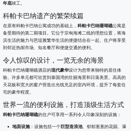
年底
竣工。
科帕卡巴纳遗产的繁荣续篇
在原有科帕卡巴纳公寓成功的基础上，
科帕卡巴纳珊瑚礁
公寓是
备受期待的第二期项目。它位于
宗甸海滩二线的
理想位置，将海
滨生活的魅力与芭堤雅繁华生活的便捷结合在一起。住户将享受
到邻近热闹市场、知名餐厅和便捷交通的便利。
令人惊叹的设计，一览无余的海景
科帕卡巴纳珊瑚礁酒店的
现代豪华
设计为您带来独特的居住体
验。许多单元都可欣赏到
泰国湾
的
壮丽海景
和日落
美景
。高高的
天花板和宽大的窗户营造出光线充足的室内环境，提升了每套住
宅的豪华程度。
世界一流的便利设施，打造顶级生活方式
科帕卡巴纳珊瑚礁
的住户可享用一系列令人印象深刻的设施：
地面设施
：设施包括一个
巨型造浪池
、郁郁葱葱的花园、瀑